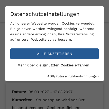
Datenschutzeinstellungen
Auf unserer Webseite werden Cookies verwendet.
Einige davon werden zwingend benötigt, während
es uns andere ermöglichen, Ihre Nutzererfahrung
Zurück
auf unserer Webseite zu verbessern.
ALLE AKZEPTIEREN
AUSBILDUNGSLEHRGANG
Landesskilehrer 2 Haus
Mehr über die genutzten Cookies erfahren
im Ennstal
AGB/Zulassungsbestimmungen
Datum:
08.03.2027 - 17.03.2027
Kurszeiten:
Stundenplan wird vor Ort
bekannt gegeben. Geplante tägliche